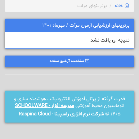
خانه
برترینهای مرات
برترینهای ارزشیابی آزمون مرآت / مهرماه 1401
نتیجه ای یافت نشد.
مشاهده آرشیو صفحه
قدرت گرفته از پرتال آموزش الکترونیک ، هوشمند سازی و
اتوماسیون محیط آموزشی
مدرسه افزار - SCHOOLWARE
1405 ©
شرکت نرم افزاری راسپینا - Raspina Cloud