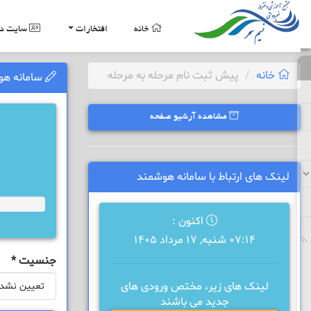
خانه
افتخارات
سایت دب
خانه
پیش ثبت نام مرحله به مرحله
سامانه هو
مشاهده آرشیو صفحه
لینک های ارتباط با سامانه هوشمند
اکنون :
07:14 شنبه, 17 مرداد 1405
جنسیت
*
لینک های زیر، مختص ورودی های
جدید می باشند