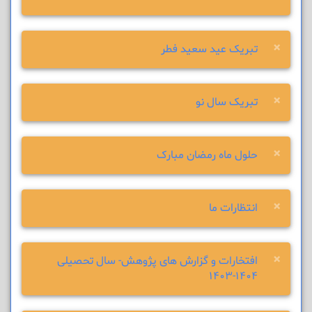
×
تبریک عید سعید فطر
×
تبریک سال نو
×
حلول ماه رمضان مبارک
×
انتظارات ما
×
افتخارات و گزارش های پژوهش- سال تحصیلی
1404-1403