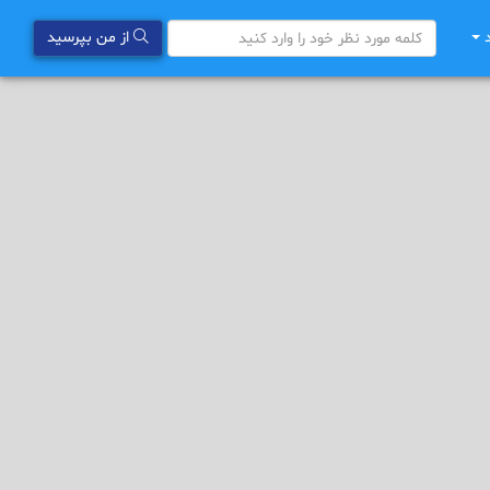
د
از من بپرسید