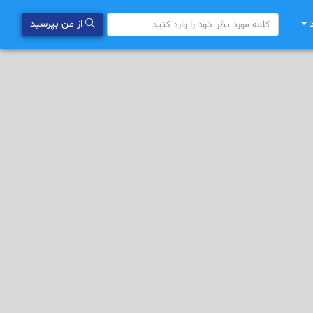
د
از من بپرسید