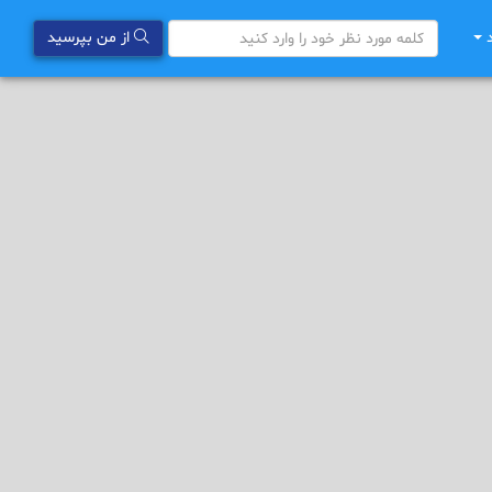
د
از من بپرسید