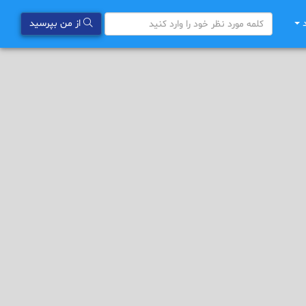
د
از من بپرسید