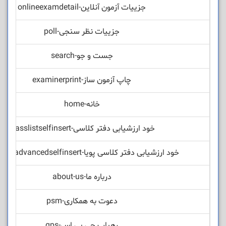
جزییات آزمون آنلاین-onlineexamdetail
جزییات نظر سنجی-poll
جست و جو-search
چاپ آزمون ساز-examinerprint
خانه-home
خود ارزشیابی دفتر کلاسی-classlistselfinsert
خود ارزشیابی دفتر کلاسی پویا-classlistadvancedselfinsert
درباره ما-about-us
دعوت به همکاری-psm
رهیاب جی پی اس-gps