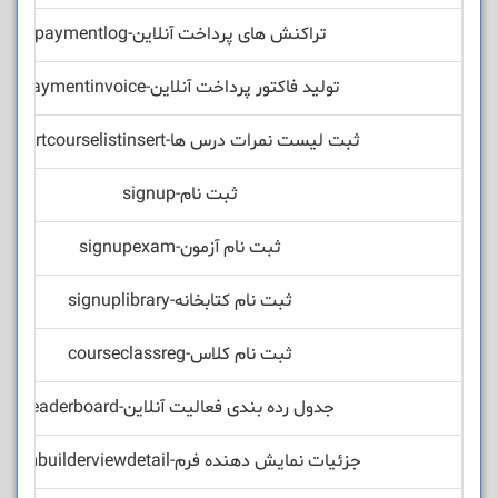
تراکنش های پرداخت آنلاین-paymentlog
تولید فاکتور پرداخت آنلاین-paymentinvoice
ثبت لیست نمرات درس ها-reportcourselistinsert
ثبت نام-signup
ثبت نام آزمون-signupexam
ثبت نام کتابخانه-signuplibrary
ثبت نام کلاس-courseclassreg
جدول رده بندی فعالیت آنلاین-leaderboard
جزئیات نمایش دهنده فرم-formbuilderviewdetail