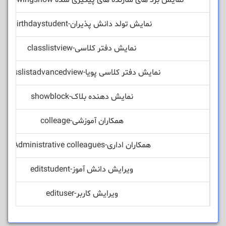
نمایش برد های سازنده های پیگیری شده-boardfollowingshow
نمایش تولد دانش پذیران-birthdaystudent
نمایش دفتر کلاسی-classlistview
نمایش دفتر کلاسی پویا-classlistadvancedview
نمایش دهنده بلاک-showblock
همکاران آموزشی-colleage
همکاران اداری-Administrative colleagues
ویرایش دانش آموز-editstudent
ویرایش کاربر-edituser